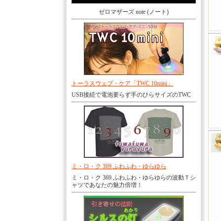
ゼロマザーズ note (ノート)
トーラスウェブ・ケア「TWC 10mini」
USB接続で電池要らず手のひらサイズのTWC
ミ・ロ・ク 369 ふわふわ・ゆらゆら
ミ・ロ・ク 369 ふわふわ・ゆらゆらの波動Ｔシ
ャツであなたの魅力倍増！