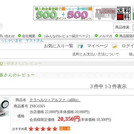
商品検索
:
問い合わせ
会社概要
［みんなのレビュー紹介ページ］
メルマガ
商品開発B
らっしゃいませ ゲストさん
お気に入り一覧
マイページ
ログ
送料とお支払い方法について
個
RO
> 桜坂さんのレビュー
坂さんのレビュー
3 件中 1-3 件表示
商品名
テラヘルツ＋アルファ（α8Hz）
商品番号
ZMG0305
当店価格 22,000円
(本体価格:20,000円)
価格
20,350円
会員様限定価格
(本体価格:18,500円)
購入者
おすすめ度