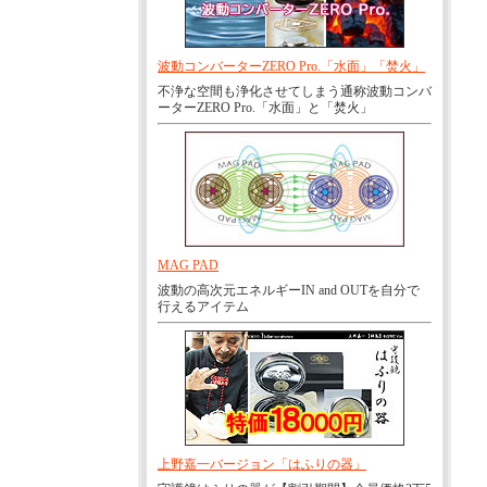
波動コンバーターZERO Pro.「水面」「焚火」
不浄な空間も浄化させてしまう通称波動コンバ
ーターZERO Pro.「水面」と「焚火」
MAG PAD
波動の高次元エネルギーIN and OUTを自分で
行えるアイテム
上野嘉一バージョン「はふりの器」