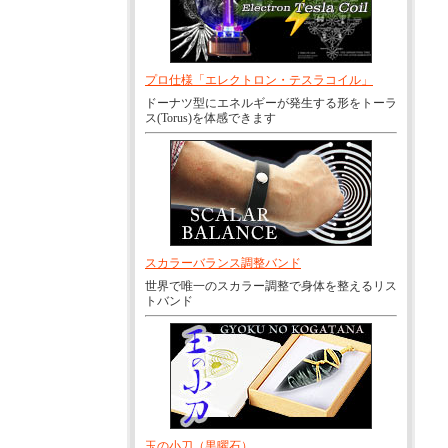
プロ仕様「エレクトロン・テスラコイル」
ドーナツ型にエネルギーが発生する形をトーラ
ス(Torus)を体感できます
スカラーバランス調整バンド
世界で唯一のスカラー調整で身体を整えるリス
トバンド
玉の小刀（黒曜石）