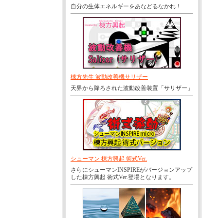
自分の生体エネルギーをあなどるなかれ！
棟方先生 波動改善機サリザー
天界から降ろされた波動改善装置「サリザー」
シューマン 棟方興起 術式Ver.
さらにシューマンINSPIREがバージョンアップ
した棟方興起 術式Ver.登場となります。