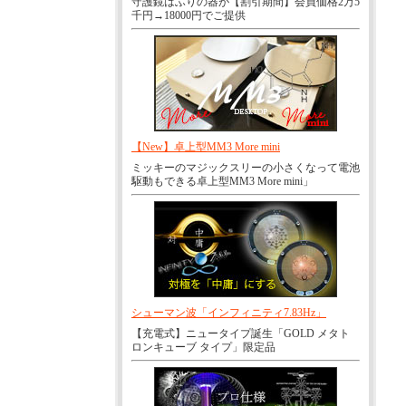
守護鏡はふりの器が【割引期間】会員価格2万5
千円→18000円でご提供
【New】卓上型MM3 More mini
ミッキーのマジックスリーの小さくなって電池
駆動もできる卓上型MM3 More mini」
シューマン波「インフィニティ7.83Hz」
【充電式】ニュータイプ誕生「GOLD メタト
ロンキューブ タイプ」限定品