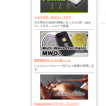
シルスの灯（あかり）３６９
引き寄せの法則の間違いをシルスの灯（あか
り）３６９→ミロクで実感
携帯用MWO スマホ用シール
ハニカムシールシート付でより効果が倍増しま
す。
Prana Antenna (プラーナ・アンテナ)