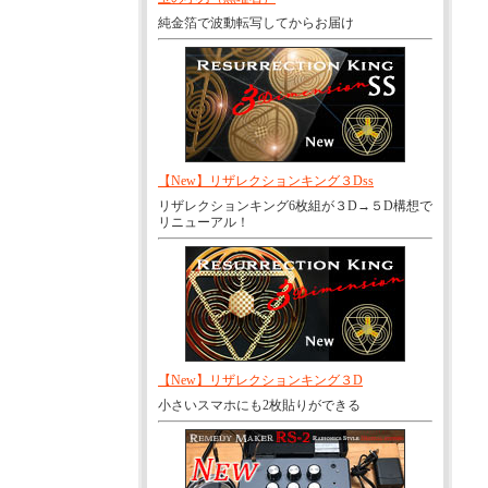
純金箔で波動転写してからお届け
【New】リザレクションキング３Dss
リザレクションキング6枚組が３D→５D構想で
リニューアル！
【New】リザレクションキング３D
小さいスマホにも2枚貼りができる