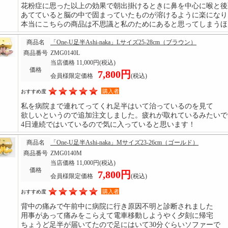
花粉症に思った以上の効果で朝出掛けるときに鼻を中心に喉と後
あてていると脳の中で固まっていたものが溶けるように楽になり
本当にこちらの商品は不思議と私のためにあると思ってしまうほ
商品名
「One-U足半Ashi-naka」Lサイズ25-28cm（ブラウン）
商品番号
ZMG0140L
当店価格 11,000円
(税込)
価格
7,800円
会員様限定価格
(税込)
購入者
おすすめ度
私を病院まで連れてってくれ足半はいて治っているのを見て
欲しいというので追加注文しました。疲れが取れているみたいで
4日連続ではいているので気に入っていると思います！
商品名
「One-U足半Ashi-naka」Mサイズ23-26cm（ゴールド）
商品番号
ZMG0140M
当店価格 11,000円
(税込)
価格
7,800円
会員様限定価格
(税込)
購入者
おすすめ度
背中の痛みで午前中に病院に行き原因不明と診断されました
用事があって痛みをこらえて電車移動しようやく夕刻に帰宅
ちょうど足半が届いてたので足にはいて30分ぐらいソファーで