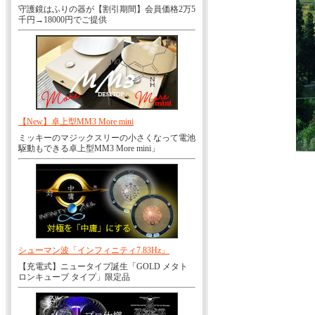
守護鏡はふりの器が【割引期間】会員価格2万5
千円→18000円でご提供
【New】卓上型MM3 More mini
ミッキーのマジックスリーの小さくなって電池
駆動もできる卓上型MM3 More mini」
シューマン波「インフィニティ7.83Hz」
【充電式】ニュータイプ誕生「GOLD メタト
ロンキューブ タイプ」限定品