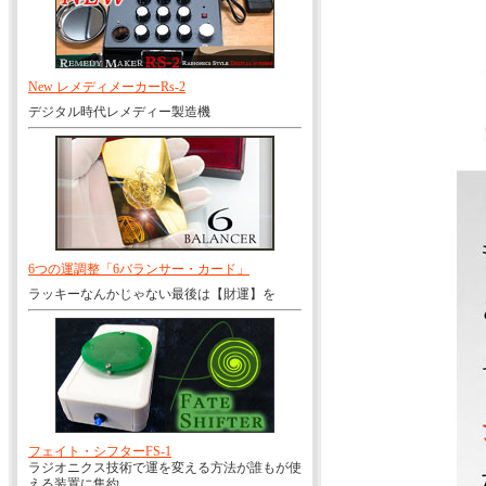
New レメディメーカーRs-2
デジタル時代レメディー製造機
6つの運調整「6バランサー・カード」
ラッキーなんかじゃない最後は【財運】を
フェイト・シフターFS-1
ラジオニクス技術で運を変える方法が誰もが使
える装置に集約