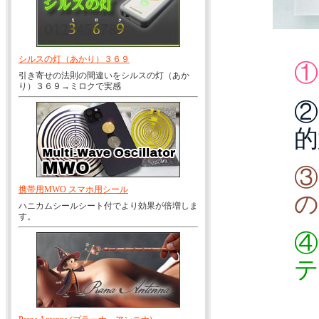
シルスの灯（あかり）３６９
①
引き寄せの法則の間違いをシルスの灯（あか
り）３６９→ミロクで実感
②
的
③
携帯用MWO スマホ用シール
の
ハニカムシールシート付でより効果が倍増しま
す。
④
テ