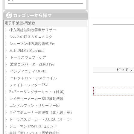
電子系 波動-周波数
├
棟方興起波動改善機サリザー
├
シルスの灯３６９→ミロク
├
シューマン棟方興起術式 Ver.
├
卓上型MM3 More mini
├
トーラスウェブ・ケア
├
波動コンバーターZERO Pro
ピラミッ
├
インフィニティ7.83Hz
├
エレクトロン・テスラコイル
├
フェイト・シフターFS-1
├
Rs-2ヒーリングサーキット（付属）
├
レメディーメーカーRS-2波動機器
├
エンドルフィン・リリーサーbb
├
ライフチューナー周波数（赤・緑・黄）
├
トーラススピーカー・AURA（オーラ）
├
シューマン INSPIRE セカンド
├
書籍「新しいライフ周波数療法」