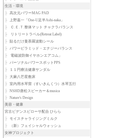
生活・環境
├
高次元パワーMAG PAD
├
上野嘉一「One-U足半Ashi-naka」
├
Ｃ.Ｅ.Ｔ.整体マット チャクラバランス
├
リトリートラベル(Retreat Label)
├
貼るだけ曼荼羅波動シール
├
パワーピラミッド・エナジーバランス
├
電磁波防御イヤホンエアコム」
├
パーソナルパワースポットPPS
├
１１円療法健康サンダル
├
大麻八芒星敷床
├
室内用水琴窟（すいきんくつ）水琴五行
├
NSHD唐松スピーカー＆musica
├
Nature's Design
美容・健康
宮古ビデンスピローサ配合 ひらら
├
モイスチャライジングミルク
├
（新）フェイシャルウォッシュ
女神プロジェクト