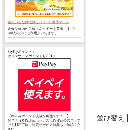
寝ているだけ抜けるＣ.Ｅ.Ｔ.整体マット
余分な体内の生体エネルギーを輩出。すでに
700人の方にご利用頂いてます。
PayPayポイント＋
ゼロマザーズポイントもGET！
【PayPayポイント決済が可能です！！】
並び替え
付与されるPayPayボーナスはPayPay公式ストア
でも利用可能。特定サービス特典もご確認くだ
さい