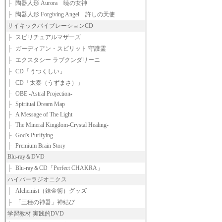
├
陶器人形 Aurora 暁の女神
├
陶器人形 Forgiving Angel 許しの天使
サイキックバイブレーションCD
├
スピリチュアルマザーズ
├
ガーディアン・スピリット 守護霊
├
エクスタシー ラブクンダリーニ
├
CD「うつくしい」
├
CD「太秦（うずまさ）」
├
OBE -Astral Projection-
├
Spiritual Dream Map
├
A Message of The Light
├
The Mineral Kingdom-Crystal Healing-
├
God's Purifying
├
Premium Brain Story
Blu-ray＆DVD
├
Blu-ray＆CD「Perfect CHAKRA」
ハイパーラジオニクス
├
Alchemist（錬金術）グッズ
├
「三種の神器」神結び
学習教材 実践的DVD