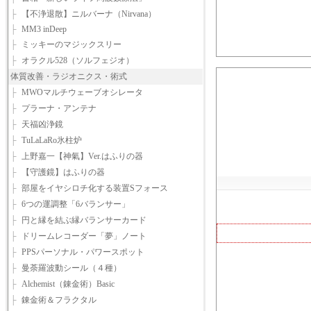
├
【不浄退散】ニルバーナ（Nirvana）
├
MM3 inDeep
├
ミッキーのマジックスリー
├
オラクル528（ソルフェジオ）
体質改善・ラジオニクス・術式
├
MWOマルチウェーブオシレータ
├
プラーナ・アンテナ
├
天福凶浄鏡
├
TuLaLaRo氷柱炉
├
上野嘉一【神氣】Ver.はふりの器
├
【守護鏡】はふりの器
├
部屋をイヤシロチ化する装置Sフォース
├
6つの運調整「6バランサー」
├
円と縁を結ぶ縁バランサーカード
├
ドリームレコーダー「夢」ノート
├
PPSパーソナル・パワースポット
├
曼荼羅波動シール（４種）
├
Alchemist（錬金術）Basic
├
錬金術＆フラクタル