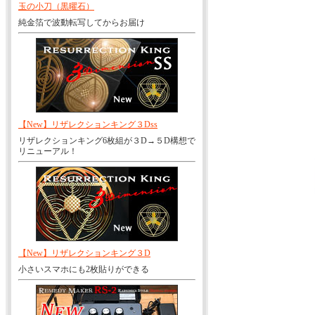
玉の小刀（黒曜石）
純金箔で波動転写してからお届け
【New】リザレクションキング３Dss
リザレクションキング6枚組が３D→５D構想で
リニューアル！
【New】リザレクションキング３D
小さいスマホにも2枚貼りができる