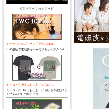
ゼロマザーズ note (ノート)
トーラスウェブ・ケア「TWC 10mini」
USB接続で電池要らず手のひらサイズのTWC
ミ・ロ・ク 369 ふわふわ・ゆらゆら
ミ・ロ・ク 369 ふわふわ・ゆらゆらの波動Ｔシ
ャツであなたの魅力倍増！