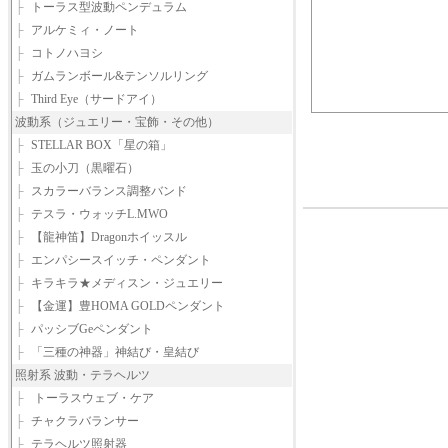
├
トーラス型波動ペンデュラム
├
アルケミィ・ノート
├
コトノハヨシ
├
ガムランボール&テンソルリング
├
Third Eye（サードアイ）
波動系（ジュエリー・宝飾・その他）
├
STELLAR BOX「星の箱」
├
玉の小刀（黒曜石）
├
スカラーバランス調整バンド
├
テスラ・ウォッチL.MWO
├
【龍神笛】Dragonホイッスル
├
エンパシースイッチ・ペンダント
├
キラキラ★メディスン・ジュエリー
├
【金運】豊HOMA GOLDペンダント
├
パッシブGeペンダント
├
「三種の神器」神結び・皇結び
照射系 波動・テラヘルツ
├
トーラスウェブ・ケア
├
チャクラバランサー
├
テラヘルツ照射器