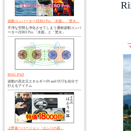
Ri
波動コンバーターZERO Pro.「水面」「焚火」
不浄な空間も浄化させてしまう通称波動コンバ
ーターZERO Pro.「水面」と「焚火」
MAG PAD
波動の高次元エネルギーIN and OUTを自分で
行えるアイテム
上野嘉一バージョン「はふりの器」