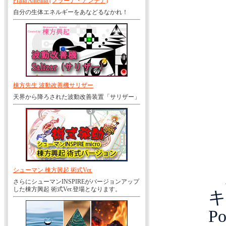
Prana Antenna (プラーナ・アンテナ)
自分の生体エネルギーをあなどるなかれ！
棟方先生 波動改善機サリザー
天界から降ろされた波動改善装置「サリザー」
シューマン 棟方興起 術式Ver.
さらにシューマンINSPIREがバージョンアップ
した棟方興起 術式Ver.登場となります。
キ
Po