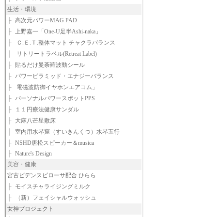
生活・環境
├
高次元パワーMAG PAD
├
上野嘉一「One-U足半Ashi-naka」
├
Ｃ.Ｅ.Ｔ.整体マット チャクラバランス
├
リトリートラベル(Retreat Label)
├
貼るだけ曼荼羅波動シール
├
パワーピラミッド・エナジーバランス
├
電磁波防御イヤホンエアコム」
├
パーソナルパワースポットPPS
├
１１円療法健康サンダル
├
大麻八芒星敷床
├
室内用水琴窟（すいきんくつ）水琴五行
├
NSHD唐松スピーカー＆musica
├
Nature's Design
美容・健康
宮古ビデンスピローサ配合 ひらら
├
モイスチャライジングミルク
├
（新）フェイシャルウォッシュ
女神プロジェクト