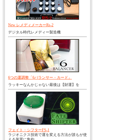
New レメディメーカーRs-2
デジタル時代レメディー製造機
6つの運調整「6バランサー・カード」
ラッキーなんかじゃない最後は【財運】を
フェイト・シフターFS-1
ラジオニクス技術で運を変える方法が誰もが使
える装置に集約