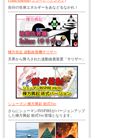
Prana Antenna (プラーナ・アンテナ)
自分の生体エネルギーをあなどるなかれ！
棟方先生 波動改善機サリザー
天界から降ろされた波動改善装置「サリザー」
シューマン 棟方興起 術式Ver.
さらにシューマンINSPIREがバージョンアップ
した棟方興起 術式Ver.登場となります。