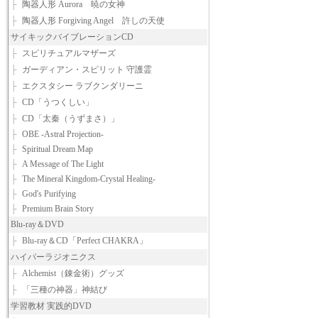
├
陶器人形 Aurora 暁の女神
├
陶器人形 Forgiving Angel 許しの天使
サイキックバイブレーションCD
├
スピリチュアルマザーズ
├
ガーディアン・スピリット 守護霊
├
エクスタシー ラブクンダリーニ
├
CD「うつくしい」
├
CD「太秦（うずまさ）」
├
OBE -Astral Projection-
├
Spiritual Dream Map
├
A Message of The Light
├
The Mineral Kingdom-Crystal Healing-
├
God's Purifying
├
Premium Brain Story
Blu-ray＆DVD
├
Blu-ray＆CD「Perfect CHAKRA」
ハイパーラジオニクス
├
Alchemist（錬金術）グッズ
├
「三種の神器」神結び
学習教材 実践的DVD