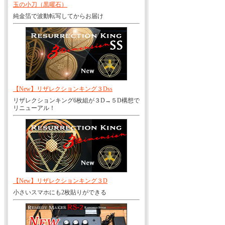
玉の小刀（黒曜石）
純金箔で波動転写してからお届け
【New】リザレクションキング３Dss
リザレクションキング6枚組が３D→５D構想で
リニューアル！
【New】リザレクションキング３D
小さいスマホにも2枚貼りができる