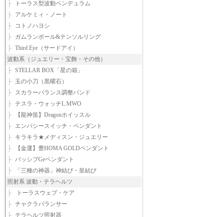
├
トーラス型波動ペンデュラム
├
アルケミィ・ノート
├
コトノハヨシ
├
ガムランボール&テンソルリング
├
Third Eye（サードアイ）
波動系（ジュエリー・宝飾・その他）
├
STELLAR BOX「星の箱」
├
玉の小刀（黒曜石）
├
スカラーバランス調整バンド
├
テスラ・ウォッチL.MWO
├
【龍神笛】Dragonホイッスル
├
エンパシースイッチ・ペンダント
├
キラキラ★メディスン・ジュエリー
├
【金運】豊HOMA GOLDペンダント
├
パッシブGeペンダント
├
「三種の神器」神結び・皇結び
照射系 波動・テラヘルツ
├
トーラスウェブ・ケア
├
チャクラバランサー
├
テラヘルツ照射器