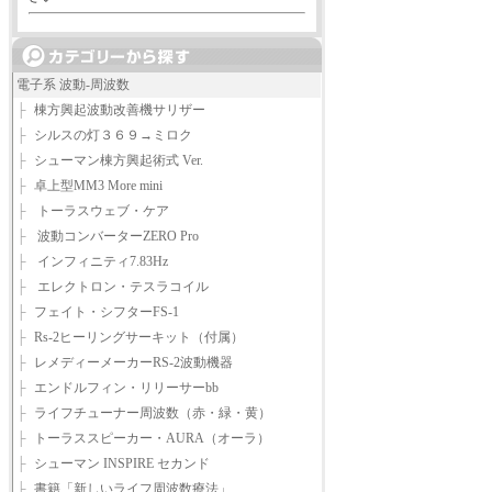
電子系 波動-周波数
├
棟方興起波動改善機サリザー
├
シルスの灯３６９→ミロク
├
シューマン棟方興起術式 Ver.
├
卓上型MM3 More mini
├
トーラスウェブ・ケア
├
波動コンバーターZERO Pro
├
インフィニティ7.83Hz
├
エレクトロン・テスラコイル
├
フェイト・シフターFS-1
├
Rs-2ヒーリングサーキット（付属）
├
レメディーメーカーRS-2波動機器
├
エンドルフィン・リリーサーbb
├
ライフチューナー周波数（赤・緑・黄）
├
トーラススピーカー・AURA（オーラ）
├
シューマン INSPIRE セカンド
├
書籍「新しいライフ周波数療法」