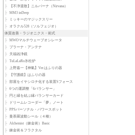
├
【不浄退散】ニルバーナ（Nirvana）
├
MM3 inDeep
├
ミッキーのマジックスリー
├
オラクル528（ソルフェジオ）
体質改善・ラジオニクス・術式
├
MWOマルチウェーブオシレータ
├
プラーナ・アンテナ
├
天福凶浄鏡
├
TuLaLaRo氷柱炉
├
上野嘉一【神氣】Ver.はふりの器
├
【守護鏡】はふりの器
├
部屋をイヤシロチ化する装置Sフォース
├
6つの運調整「6バランサー」
├
円と縁を結ぶ縁バランサーカード
├
ドリームレコーダー「夢」ノート
├
PPSパーソナル・パワースポット
├
曼荼羅波動シール（４種）
├
Alchemist（錬金術）Basic
├
錬金術＆フラクタル