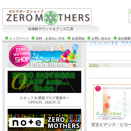
未体験サウンド＆グッズ工房
トップページ
送料・お支払い方法
会員登録
お問い合わせ
会社概要
いらっしゃいませ ゲス
ZERO
> 美容
スタッフ & 開発ブログ更新中↑↑
UPDATA : 2026.07.22
宮古ビデンス・ピロ