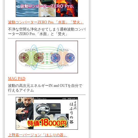
波動コンバーターZERO Pro.「水面」「焚火」
不浄な空間も浄化させてしまう通称波動コンバ
ーターZERO Pro.「水面」と「焚火」
MAG PAD
波動の高次元エネルギーIN and OUTを自分で
行えるアイテム
上野嘉一バージョン「はふりの器」