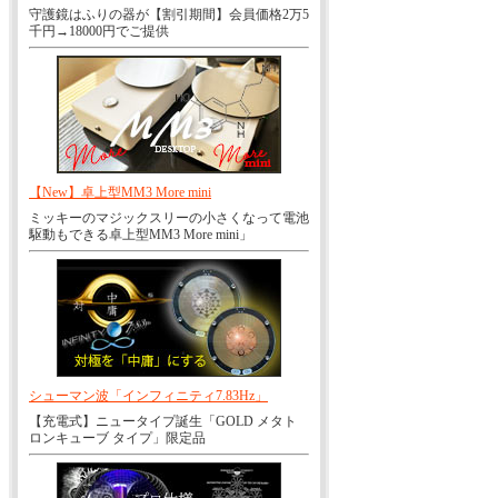
守護鏡はふりの器が【割引期間】会員価格2万5
千円→18000円でご提供
【New】卓上型MM3 More mini
ミッキーのマジックスリーの小さくなって電池
駆動もできる卓上型MM3 More mini」
シューマン波「インフィニティ7.83Hz」
【充電式】ニュータイプ誕生「GOLD メタト
ロンキューブ タイプ」限定品