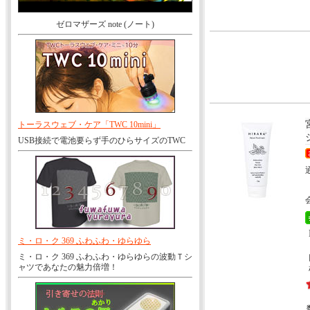
ゼロマザーズ note (ノート)
トーラスウェブ・ケア「TWC 10mini」
USB接続で電池要らず手のひらサイズのTWC
ミ・ロ・ク 369 ふわふわ・ゆらゆら
ミ・ロ・ク 369 ふわふわ・ゆらゆらの波動Ｔシ
ャツであなたの魅力倍増！