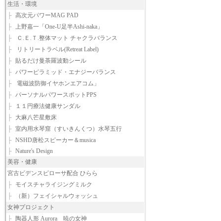
生活・環境
├
高次元パワーMAG PAD
├
上野嘉一「One-U足半Ashi-naka」
├
Ｃ.Ｅ.Ｔ.整体マット チャクラバランス
├
リトリートラベル(Retreat Label)
├
貼るだけ曼荼羅波動シール
├
パワーピラミッド・エナジーバランス
├
電磁波防御イヤホンエアコム」
├
パーソナルパワースポットPPS
├
１１円療法健康サンダル
├
大麻八芒星敷床
├
室内用水琴窟（すいきんくつ）水琴五行
├
NSHD唐松スピーカー＆musica
├
Nature's Design
美容・健康
宮古ビデンスピローサ配合 ひらら
├
モイスチャライジングミルク
├
（新）フェイシャルウォッシュ
女神プロジェクト
├
陶器人形 Aurora 暁の女神