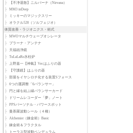
├
【不浄退散】ニルバーナ（Nirvana）
├
MM3 inDeep
├
ミッキーのマジックスリー
├
オラクル528（ソルフェジオ）
体質改善・ラジオニクス・術式
├
MWOマルチウェーブオシレータ
├
プラーナ・アンテナ
├
天福凶浄鏡
├
TuLaLaRo氷柱炉
├
上野嘉一【神氣】Ver.はふりの器
├
【守護鏡】はふりの器
├
部屋をイヤシロチ化する装置Sフォース
├
6つの運調整「6バランサー」
├
円と縁を結ぶ縁バランサーカード
├
ドリームレコーダー「夢」ノート
├
PPSパーソナル・パワースポット
├
曼荼羅波動シール（４種）
├
Alchemist（錬金術）Basic
├
錬金術＆フラクタル
├
トーラス型波動ペンデュラム