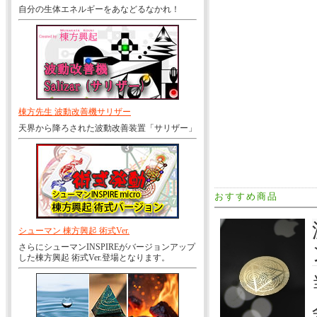
自分の生体エネルギーをあなどるなかれ！
棟方先生 波動改善機サリザー
天界から降ろされた波動改善装置「サリザー」
おすすめ商品
シューマン 棟方興起 術式Ver.
さらにシューマンINSPIREがバージョンアップ
した棟方興起 術式Ver.登場となります。