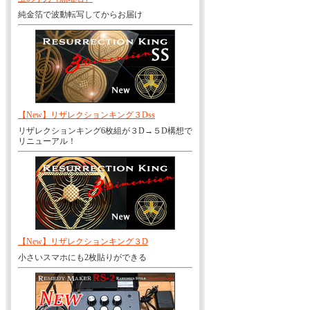
純金箔で波動転写してからお届け
【New】リザレクションキング３Dss
リザレクションキング6枚組が３D→５D構想で
リニューアル！
【New】リザレクションキング３D
小さいスマホにも2枚貼りができる