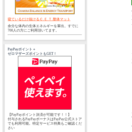
寝ているだけ抜けるＣ.Ｅ.Ｔ.整体マット
余分な体内の生体エネルギーを輩出。すでに
700人の方にご利用頂いてます。
PayPayポイント＋
ゼロマザーズポイントもGET！
【PayPayポイント決済が可能です！！】
付与されるPayPayボーナスはPayPay公式ストア
でも利用可能。特定サービス特典もご確認くだ
さい