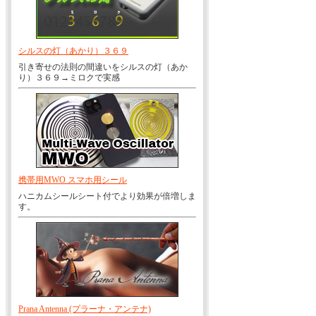
シルスの灯（あかり）３６９
引き寄せの法則の間違いをシルスの灯（あか
り）３６９→ミロクで実感
携帯用MWO スマホ用シール
ハニカムシールシート付でより効果が倍増しま
す。
Prana Antenna (プラーナ・アンテナ)