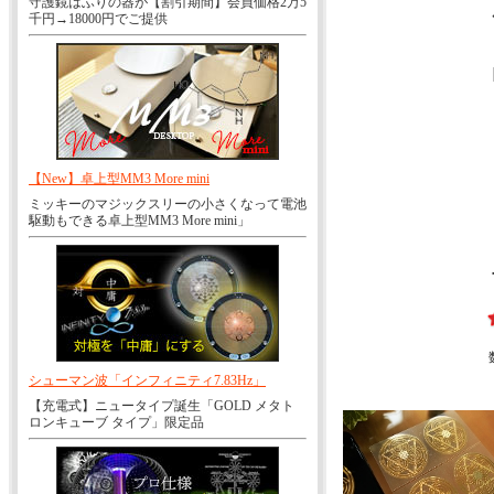
守護鏡はふりの器が【割引期間】会員価格2万5
千円→18000円でご提供
【New】卓上型MM3 More mini
ミッキーのマジックスリーの小さくなって電池
駆動もできる卓上型MM3 More mini」
シューマン波「インフィニティ7.83Hz」
【充電式】ニュータイプ誕生「GOLD メタト
ロンキューブ タイプ」限定品