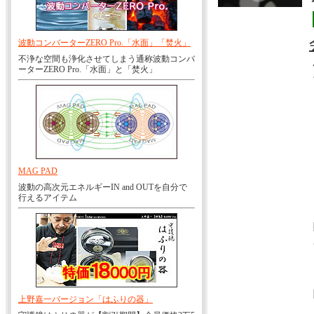
波動コンバーターZERO Pro.「水面」「焚火」
不浄な空間も浄化させてしまう通称波動コンバ
ーターZERO Pro.「水面」と「焚火」
MAG PAD
波動の高次元エネルギーIN and OUTを自分で
行えるアイテム
上野嘉一バージョン「はふりの器」