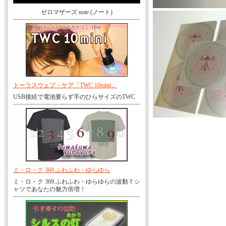
ゼロマザーズ note (ノート)
トーラスウェブ・ケア「TWC 10mini」
USB接続で電池要らず手のひらサイズのTWC
ミ・ロ・ク 369 ふわふわ・ゆらゆら
ミ・ロ・ク 369 ふわふわ・ゆらゆらの波動Ｔシ
ャツであなたの魅力倍増！