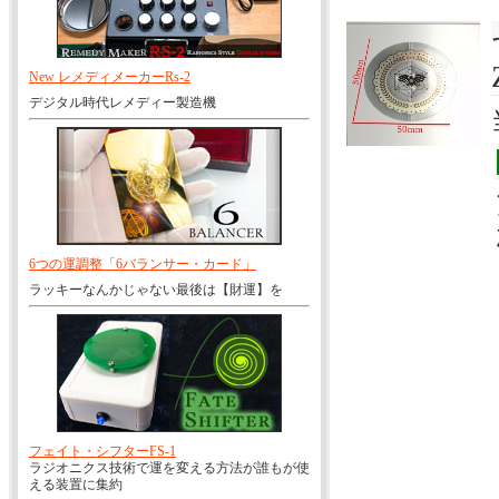
New レメディメーカーRs-2
デジタル時代レメディー製造機
6つの運調整「6バランサー・カード」
ラッキーなんかじゃない最後は【財運】を
フェイト・シフターFS-1
ラジオニクス技術で運を変える方法が誰もが使
える装置に集約