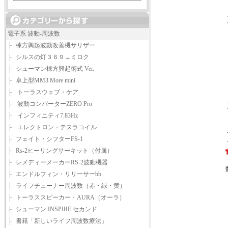
電子系 波動-周波数
├
棟方興起波動改善機サリザー
├
シルスの灯３６９→ミロク
├
シューマン棟方興起術式 Ver.
├
卓上型MM3 More mini
├
トーラスウェブ・ケア
├
波動コンバーターZERO Pro
├
インフィニティ7.83Hz
├
エレクトロン・テスラコイル
├
フェイト・シフターFS-1
├
Rs-2ヒーリングサーキット（付属）
├
レメディーメーカーRS-2波動機器
├
エンドルフィン・リリーサーbb
├
ライフチューナー周波数（赤・緑・黄）
├
トーラススピーカー・AURA（オーラ）
├
シューマン INSPIRE セカンド
├
書籍「新しいライフ周波数療法」