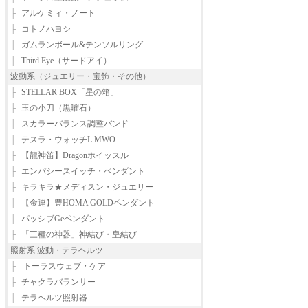
├
アルケミィ・ノート
├
コトノハヨシ
├
ガムランボール&テンソルリング
├
Third Eye（サードアイ）
波動系（ジュエリー・宝飾・その他）
├
STELLAR BOX「星の箱」
├
玉の小刀（黒曜石）
├
スカラーバランス調整バンド
├
テスラ・ウォッチL.MWO
├
【龍神笛】Dragonホイッスル
├
エンパシースイッチ・ペンダント
├
キラキラ★メディスン・ジュエリー
├
【金運】豊HOMA GOLDペンダント
├
パッシブGeペンダント
├
「三種の神器」神結び・皇結び
照射系 波動・テラヘルツ
├
トーラスウェブ・ケア
├
チャクラバランサー
├
テラヘルツ照射器