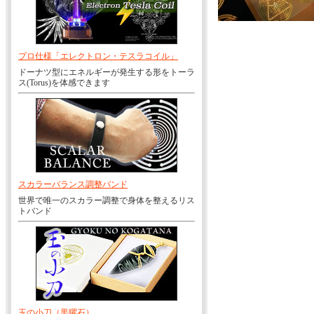
プロ仕様「エレクトロン・テスラコイル」
ドーナツ型にエネルギーが発生する形をトーラ
ス(Torus)を体感できます
スカラーバランス調整バンド
世界で唯一のスカラー調整で身体を整えるリス
トバンド
玉の小刀（黒曜石）