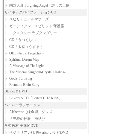
├
陶器人形 Forgiving Angel 許しの天使
サイキックバイブレーションCD
├
スピリチュアルマザーズ
├
ガーディアン・スピリット 守護霊
├
エクスタシー ラブクンダリーニ
├
CD「うつくしい」
├
CD「太秦（うずまさ）」
├
OBE -Astral Projection-
├
Spiritual Dream Map
├
A Message of The Light
├
The Mineral Kingdom-Crystal Healing-
├
God's Purifying
├
Premium Brain Story
Blu-ray＆DVD
├
Blu-ray＆CD「Perfect CHAKRA」
ハイパーラジオニクス
├
Alchemist（錬金術）グッズ
├
「三種の神器」神結び
学習教材 実践的DVD
├
ベジタリアン料理家erico レシピDVD