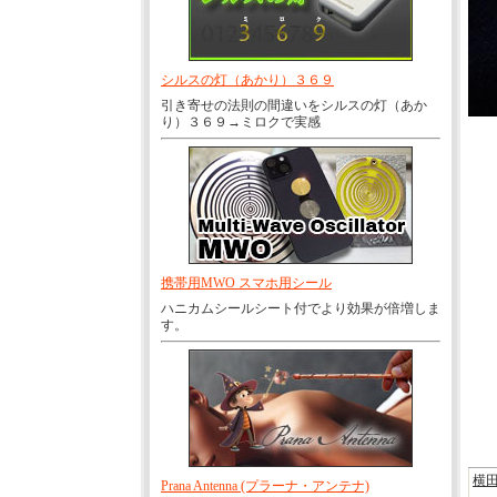
シルスの灯（あかり）３６９
引き寄せの法則の間違いをシルスの灯（あか
り）３６９→ミロクで実感
携帯用MWO スマホ用シール
ハニカムシールシート付でより効果が倍増しま
す。
横
Prana Antenna (プラーナ・アンテナ)