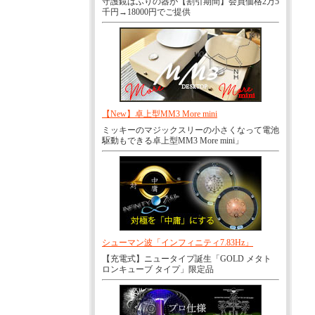
守護鏡はふりの器が【割引期間】会員価格2万5
千円→18000円でご提供
【New】卓上型MM3 More mini
ミッキーのマジックスリーの小さくなって電池
駆動もできる卓上型MM3 More mini」
シューマン波「インフィニティ7.83Hz」
【充電式】ニュータイプ誕生「GOLD メタト
ロンキューブ タイプ」限定品