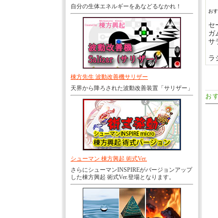
自分の生体エネルギーをあなどるなかれ！
お
セ
ガ
サ
ラ
棟方先生 波動改善機サリザー
天界から降ろされた波動改善装置「サリザー」
お
シューマン 棟方興起 術式Ver.
さらにシューマンINSPIREがバージョンアップ
した棟方興起 術式Ver.登場となります。