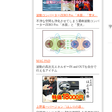
波動コンバーターZERO Pro.「水面」「焚火」
不浄な空間も浄化させてしまう通称波動コンバ
ーターZERO Pro.「水面」と「焚火」
MAG PAD
波動の高次元エネルギーIN and OUTを自分で
行えるアイテム
上野嘉一バージョン「はふりの器」