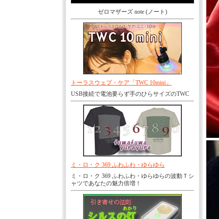
ゼロマザーズ note (ノート)
トーラスウェブ・ケア「TWC 10mini」
USB接続で電池要らず手のひらサイズのTWC
ミ・ロ・ク 369 ふわふわ・ゆらゆら
ミ・ロ・ク 369 ふわふわ・ゆらゆらの波動Ｔシ
ャツであなたの魅力倍増！