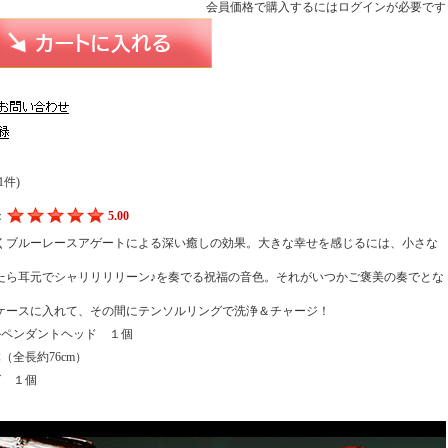
会員価格で購入するにはログインが必要です
(1件)
：
5.00
くブルーレースアゲートによる深い癒しの効果。大きな幸せを感じるには、小さな
たら耳元でシャリリリリーン♪を奏でる祝福の音色。それがいつかご褒美の奏でとな
ケースに入れて、その間にテンソルリングで洗浄＆チャージ！
ルペンダントヘッド １個
（全長約76cm）
グ １個
き