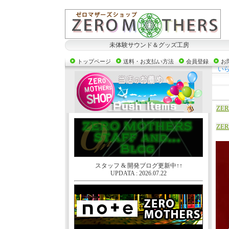
未体験サウンド＆グッズ工房
トップページ
送料・お支払い方法
会員登録
お
い
ZE
ZE
スタッフ & 開発ブログ更新中↑↑
UPDATA : 2026.07.22