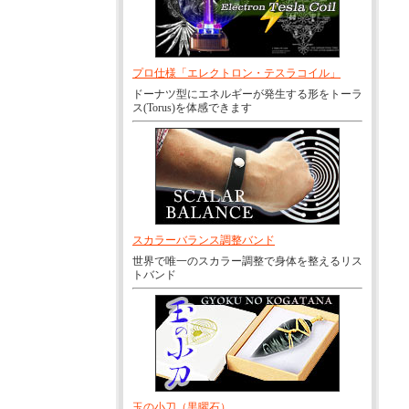
プロ仕様「エレクトロン・テスラコイル」
ドーナツ型にエネルギーが発生する形をトーラ
ス(Torus)を体感できます
スカラーバランス調整バンド
世界で唯一のスカラー調整で身体を整えるリス
トバンド
玉の小刀（黒曜石）