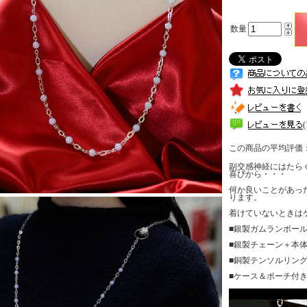
数量
この商品の平均評価
副交感神経にはたら
喜びから・・・
何か良いことがあっ
ります。
着けていないときは
■銀製ガムランボー
■銀製チェーン＋本体
■銅製テンソルリン
■ケース＆ポーチ付