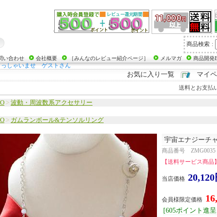
商品検索
:
問い合わせ
会社概要
［みんなのレビュー紹介ページ］
メルマガ
商品開発B
らっしゃいませ ゲストさん
お気に入り一覧
マイペ
送料とお支払
RO
>
波動・周波数系アクセサリー
RO
>
ガムランボール&テンソルリング
宇宙エナジーチ
商品番号 ZMG0035
【送料サービス商品
20,12
当店価格
16
会員様限定価格
[605ポイント進呈 