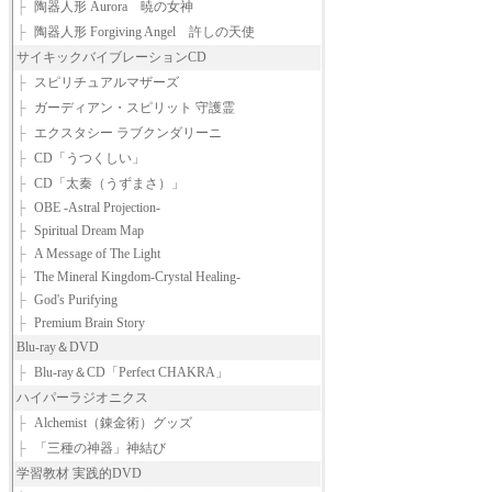
├
陶器人形 Aurora 暁の女神
├
陶器人形 Forgiving Angel 許しの天使
サイキックバイブレーションCD
├
スピリチュアルマザーズ
├
ガーディアン・スピリット 守護霊
├
エクスタシー ラブクンダリーニ
├
CD「うつくしい」
├
CD「太秦（うずまさ）」
├
OBE -Astral Projection-
├
Spiritual Dream Map
├
A Message of The Light
├
The Mineral Kingdom-Crystal Healing-
├
God's Purifying
├
Premium Brain Story
Blu-ray＆DVD
├
Blu-ray＆CD「Perfect CHAKRA」
ハイパーラジオニクス
├
Alchemist（錬金術）グッズ
├
「三種の神器」神結び
学習教材 実践的DVD