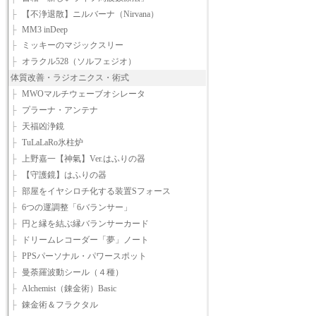
├
【不浄退散】ニルバーナ（Nirvana）
├
MM3 inDeep
├
ミッキーのマジックスリー
├
オラクル528（ソルフェジオ）
体質改善・ラジオニクス・術式
├
MWOマルチウェーブオシレータ
├
プラーナ・アンテナ
├
天福凶浄鏡
├
TuLaLaRo氷柱炉
├
上野嘉一【神氣】Ver.はふりの器
├
【守護鏡】はふりの器
├
部屋をイヤシロチ化する装置Sフォース
├
6つの運調整「6バランサー」
├
円と縁を結ぶ縁バランサーカード
├
ドリームレコーダー「夢」ノート
├
PPSパーソナル・パワースポット
├
曼荼羅波動シール（４種）
├
Alchemist（錬金術）Basic
├
錬金術＆フラクタル