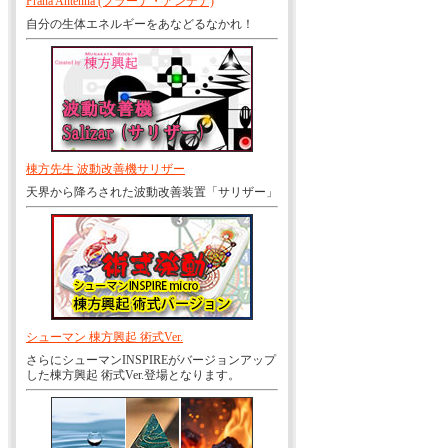
Prana Antenna (プラーナ・アンテナ)
自分の生体エネルギーをあなどるなかれ！
棟方先生 波動改善機サリザー
天界から降ろされた波動改善装置「サリザー」
シューマン 棟方興起 術式Ver.
さらにシューマンINSPIREがバージョンアップ
した棟方興起 術式Ver.登場となります。