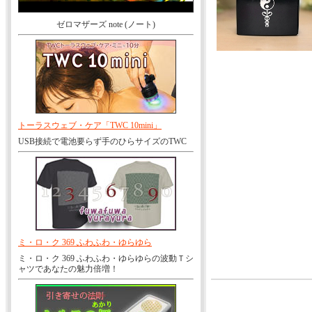
ゼロマザーズ note (ノート)
トーラスウェブ・ケア「TWC 10mini」
USB接続で電池要らず手のひらサイズのTWC
ミ・ロ・ク 369 ふわふわ・ゆらゆら
ミ・ロ・ク 369 ふわふわ・ゆらゆらの波動Ｔシ
ャツであなたの魅力倍増！