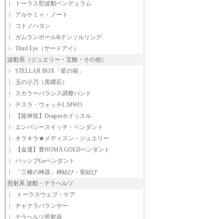
├
トーラス型波動ペンデュラム
├
アルケミィ・ノート
├
コトノハヨシ
├
ガムランボール&テンソルリング
├
Third Eye（サードアイ）
波動系（ジュエリー・宝飾・その他）
├
STELLAR BOX「星の箱」
├
玉の小刀（黒曜石）
├
スカラーバランス調整バンド
├
テスラ・ウォッチL.MWO
├
【龍神笛】Dragonホイッスル
├
エンパシースイッチ・ペンダント
├
キラキラ★メディスン・ジュエリー
├
【金運】豊HOMA GOLDペンダント
├
パッシブGeペンダント
├
「三種の神器」神結び・皇結び
照射系 波動・テラヘルツ
├
トーラスウェブ・ケア
├
チャクラバランサー
├
テラヘルツ照射器