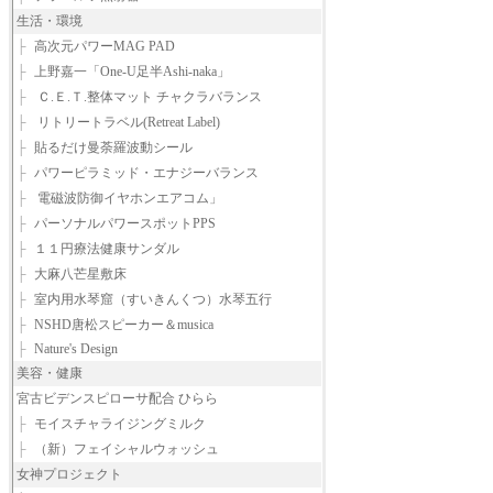
生活・環境
├
高次元パワーMAG PAD
├
上野嘉一「One-U足半Ashi-naka」
├
Ｃ.Ｅ.Ｔ.整体マット チャクラバランス
├
リトリートラベル(Retreat Label)
├
貼るだけ曼荼羅波動シール
├
パワーピラミッド・エナジーバランス
├
電磁波防御イヤホンエアコム」
├
パーソナルパワースポットPPS
├
１１円療法健康サンダル
├
大麻八芒星敷床
├
室内用水琴窟（すいきんくつ）水琴五行
├
NSHD唐松スピーカー＆musica
├
Nature's Design
美容・健康
宮古ビデンスピローサ配合 ひらら
├
モイスチャライジングミルク
├
（新）フェイシャルウォッシュ
女神プロジェクト