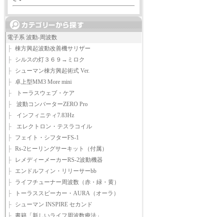
電子系 波動-周波数
├
棟方興起波動改善機サリザー
├
シルスの灯３６９→ミロク
├
シューマン棟方興起術式 Ver.
├
卓上型MM3 More mini
├
トーラスウェブ・ケア
├
波動コンバーターZERO Pro
├
インフィニティ7.83Hz
├
エレクトロン・テスラコイル
├
フェイト・シフターFS-1
├
Rs-2ヒーリングサーキット（付属）
├
レメディーメーカーRS-2波動機器
├
エンドルフィン・リリーサーbb
├
ライフチューナー周波数（赤・緑・黄）
├
トーラススピーカー・AURA（オーラ）
├
シューマン INSPIRE セカンド
├
書籍「新しいライフ周波数療法」