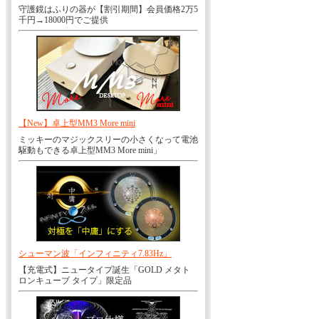
守護鏡はふりの器が【割引期間】会員価格2万5
千円→18000円でご提供
【New】卓上型MM3 More mini
ミッキーのマジックスリーの小さくなって電池
駆動もできる卓上型MM3 More mini」
シューマン波「インフィニティ7.83Hz」
【充電式】ニュータイプ誕生「GOLD メタト
ロンキューブ タイプ」限定品