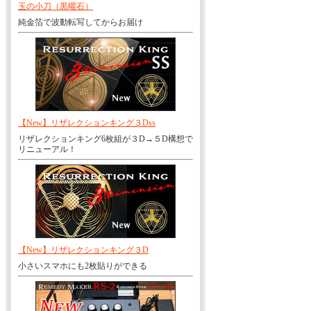
玉の小刀（黒曜石）
純金箔で波動転写してからお届け
【New】リザレクションキング３Dss
リザレクションキング6枚組が３D→５D構想で
リニューアル！
【New】リザレクションキング３D
小さいスマホにも2枚貼りができる