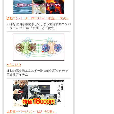
波動コンバーターZERO Pro.「水面」「焚火」
不浄な空間も浄化させてしまう通称波動コンバ
ーターZERO Pro.「水面」と「焚火」
MAG PAD
波動の高次元エネルギーIN and OUTを自分で
行えるアイテム
上野嘉一バージョン「はふりの器」