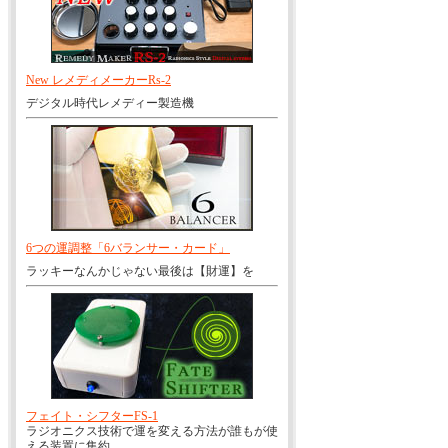
New レメディメーカーRs-2
デジタル時代レメディー製造機
6つの運調整「6バランサー・カード」
ラッキーなんかじゃない最後は【財運】を
フェイト・シフターFS-1
ラジオニクス技術で運を変える方法が誰もが使
える装置に集約