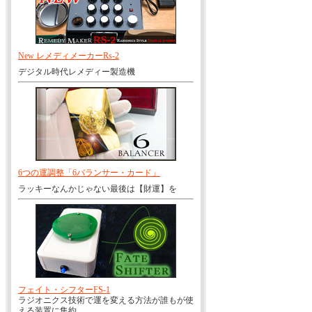
New レメディメーカーRs-2
デジタル時代レメディー製造機
6つの運調整「6バランサー・カード」
ラッキーなんかじゃない最後は【財運】を
フェイト・シフターFS-1
ラジオニクス技術で運を変える方法が誰もが使
える装置に集約