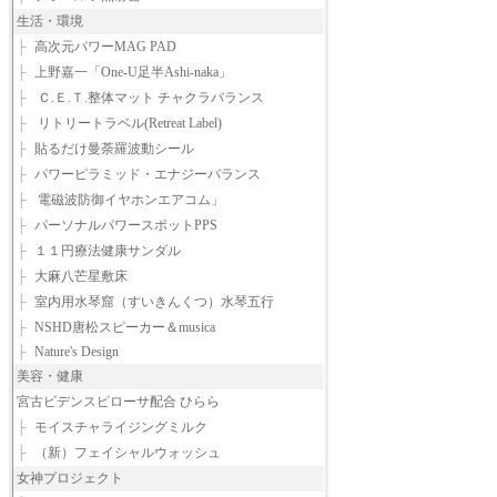
生活・環境
├
高次元パワーMAG PAD
├
上野嘉一「One-U足半Ashi-naka」
├
Ｃ.Ｅ.Ｔ.整体マット チャクラバランス
├
リトリートラベル(Retreat Label)
├
貼るだけ曼荼羅波動シール
├
パワーピラミッド・エナジーバランス
├
電磁波防御イヤホンエアコム」
├
パーソナルパワースポットPPS
├
１１円療法健康サンダル
├
大麻八芒星敷床
├
室内用水琴窟（すいきんくつ）水琴五行
├
NSHD唐松スピーカー＆musica
├
Nature's Design
美容・健康
宮古ビデンスピローサ配合 ひらら
├
モイスチャライジングミルク
├
（新）フェイシャルウォッシュ
女神プロジェクト