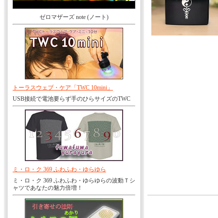
ゼロマザーズ note (ノート)
トーラスウェブ・ケア「TWC 10mini」
USB接続で電池要らず手のひらサイズのTWC
ミ・ロ・ク 369 ふわふわ・ゆらゆら
ミ・ロ・ク 369 ふわふわ・ゆらゆらの波動Ｔシ
ャツであなたの魅力倍増！