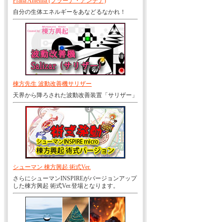
Prana Antenna (プラーナ・アンテナ)
自分の生体エネルギーをあなどるなかれ！
棟方先生 波動改善機サリザー
天界から降ろされた波動改善装置「サリザー」
シューマン 棟方興起 術式Ver.
さらにシューマンINSPIREがバージョンアップ
した棟方興起 術式Ver.登場となります。