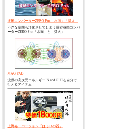
波動コンバーターZERO Pro.「水面」「焚火」
不浄な空間も浄化させてしまう通称波動コンバ
ーターZERO Pro.「水面」と「焚火」
MAG PAD
波動の高次元エネルギーIN and OUTを自分で
行えるアイテム
上野嘉一バージョン「はふりの器」