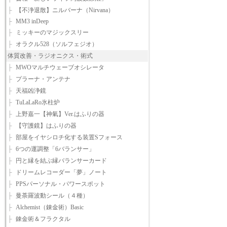
├
【不浄退散】ニルバーナ（Nirvana）
├
MM3 inDeep
├
ミッキーのマジックスリー
├
オラクル528（ソルフェジオ）
体質改善・ラジオニクス・術式
├
MWOマルチウェーブオシレータ
├
プラーナ・アンテナ
├
天福凶浄鏡
├
TuLaLaRo氷柱炉
├
上野嘉一【神氣】Ver.はふりの器
├
【守護鏡】はふりの器
├
部屋をイヤシロチ化する装置Sフォース
├
6つの運調整「6バランサー」
├
円と縁を結ぶ縁バランサーカード
├
ドリームレコーダー「夢」ノート
├
PPSパーソナル・パワースポット
├
曼荼羅波動シール（４種）
├
Alchemist（錬金術）Basic
├
錬金術＆フラクタル