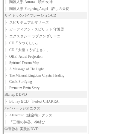
├
陶器人形 Aurora 暁の女神
├
陶器人形 Forgiving Angel 許しの天使
サイキックバイブレーションCD
├
スピリチュアルマザーズ
├
ガーディアン・スピリット 守護霊
├
エクスタシー ラブクンダリーニ
├
CD「うつくしい」
├
CD「太秦（うずまさ）」
├
OBE -Astral Projection-
├
Spiritual Dream Map
├
A Message of The Light
├
The Mineral Kingdom-Crystal Healing-
├
God's Purifying
├
Premium Brain Story
Blu-ray＆DVD
├
Blu-ray＆CD「Perfect CHAKRA」
ハイパーラジオニクス
├
Alchemist（錬金術）グッズ
├
「三種の神器」神結び
学習教材 実践的DVD