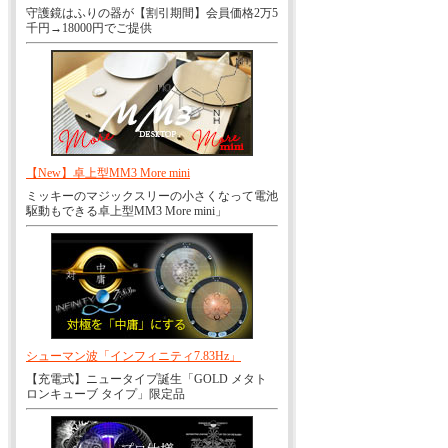
守護鏡はふりの器が【割引期間】会員価格2万5
千円→18000円でご提供
【New】卓上型MM3 More mini
ミッキーのマジックスリーの小さくなって電池
駆動もできる卓上型MM3 More mini」
シューマン波「インフィニティ7.83Hz」
【充電式】ニュータイプ誕生「GOLD メタト
ロンキューブ タイプ」限定品