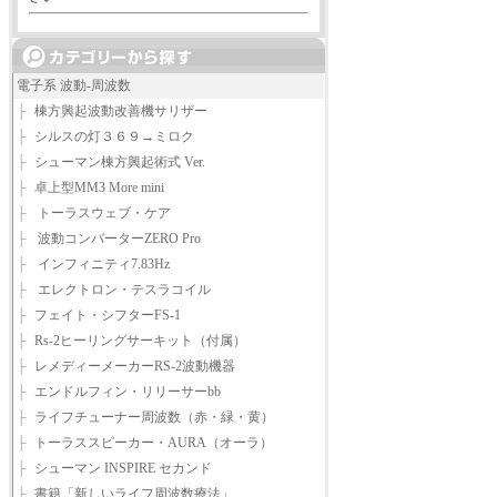
電子系 波動-周波数
├
棟方興起波動改善機サリザー
├
シルスの灯３６９→ミロク
├
シューマン棟方興起術式 Ver.
├
卓上型MM3 More mini
├
トーラスウェブ・ケア
├
波動コンバーターZERO Pro
├
インフィニティ7.83Hz
├
エレクトロン・テスラコイル
├
フェイト・シフターFS-1
├
Rs-2ヒーリングサーキット（付属）
├
レメディーメーカーRS-2波動機器
├
エンドルフィン・リリーサーbb
├
ライフチューナー周波数（赤・緑・黄）
├
トーラススピーカー・AURA（オーラ）
├
シューマン INSPIRE セカンド
├
書籍「新しいライフ周波数療法」