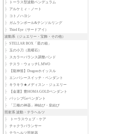
├
トーラス型波動ペンデュラム
├
アルケミィ・ノート
├
コトノハヨシ
├
ガムランボール&テンソルリング
├
Third Eye（サードアイ）
波動系（ジュエリー・宝飾・その他）
├
STELLAR BOX「星の箱」
├
玉の小刀（黒曜石）
├
スカラーバランス調整バンド
├
テスラ・ウォッチL.MWO
├
【龍神笛】Dragonホイッスル
├
エンパシースイッチ・ペンダント
├
キラキラ★メディスン・ジュエリー
├
【金運】豊HOMA GOLDペンダント
├
パッシブGeペンダント
├
「三種の神器」神結び・皇結び
照射系 波動・テラヘルツ
├
トーラスウェブ・ケア
├
チャクラバランサー
├
テラヘルツ照射器