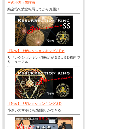
玉の小刀（黒曜石）
純金箔で波動転写してからお届け
【New】リザレクションキング３Dss
リザレクションキング6枚組が３D→５D構想で
リニューアル！
【New】リザレクションキング３D
小さいスマホにも2枚貼りができる